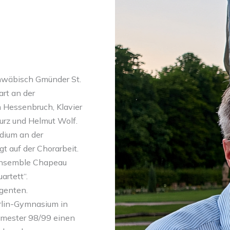
hwäbisch Gmünder St.
art an der
 Hessenbruch, Klavier
Kurz und Helmut Wolf.
dium an der
gt auf der Chorarbeit.
sensemble Chapeau
artett“.
igenten.
erlin-Gymnasium in
emester 98/99 einen