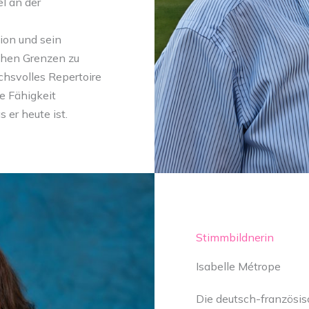
el an der
ion und sein
chen Grenzen zu
chsvolles Repertoire
e Fähigkeit
 er heute ist.
Stimmbildnerin
Isabelle Métrope
Die deutsch-französis